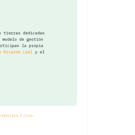
n tierras dedicadas
 modelo de gestión
rticipan la propia
n Ricardo Leal
y el
ximalista S.Coop.