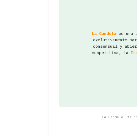
La Candela
es una f
exclusivamente pa
consensual y abier
cooperativa, la
Fu
La Candela util