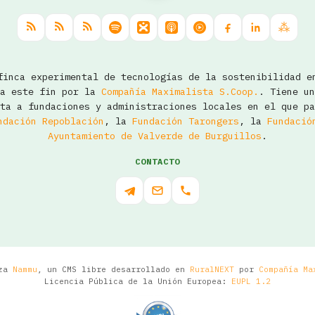
inca experimental de tecnologías de la sostenibilidad e
ra este fin por la
Compañía Maximalista S.Coop.
. Tiene un
ta a fundaciones y administraciones locales en el que pa
ndación Repoblación
, la
Fundación Tarongers
, la
Fundació
Ayuntamiento de Valverde de Burguillos
.
CONTACTO
iza
Nammu
, un CMS libre desarrollado en
RuralNEXT
por
Compañía Ma
Licencia Pública de la Unión Europea:
EUPL 1.2