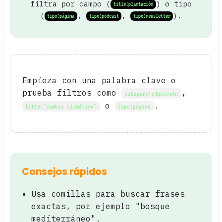
filtra por campo (
) o tipo
title:plantación
(
,
,
).
tipo:página
tipo:podcast
tipo:newsletter
Empieza con una palabra clave o
prueba filtros como
,
category:educación
o
.
title:"cambio climático"
tipo:página
Consejos rápidos
Usa comillas para buscar frases
exactas, por ejemplo "bosque
mediterráneo".